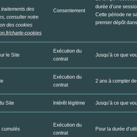
durée d’une session
s traitements des
Consentement
Cette période ne s
s, consulter notre
premier dépôt dans
ation des cookies
on.fr/charte-cookies
Exécution du
sur le Site
Jusqu’à ce que vo
contrat
Exécution du
de
2 ans à compter d
contrat
 du Site
Intérêt légitime
Jusqu’à ce que vo
Exécution du
é cumulés
Pour la durée d’util
contrat