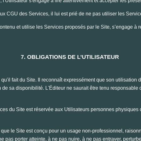
 l'Utilisateur s'engage à lire attentivement et accepter les pre
aux CGU des Services, il lui est prié de ne pas utiliser les Servi
n contenu et utilise les Services proposés par le Site, s’engage a
7. OBLIGATIONS DE L’UTILISATEUR
qu'il fait du Site. Il reconnaît expressément que son utilisation du
on de sa disponibilité. L'Éditeur ne saurait être tenu responsab
rvices du Site est réservée aux Utilisateurs personnes physique
t que le Site est conçu pour un usage non-professionnel, raisonn
pas porter atteinte, à ne pas nuire, à ne pas entraver, perturber,