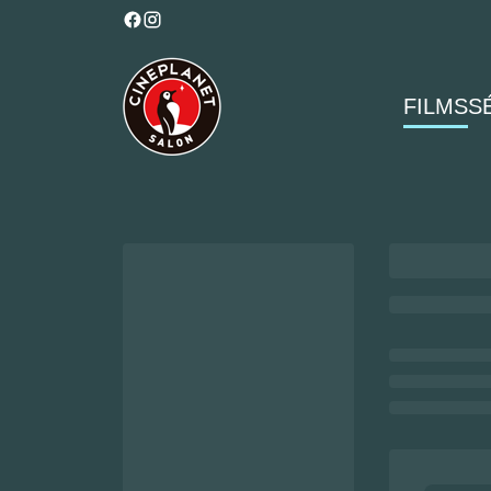
FILMS
S