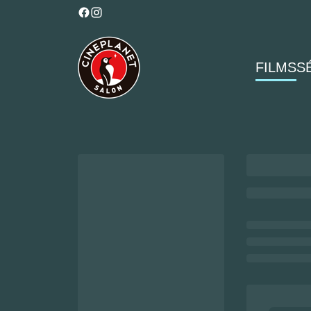
FILMS
S